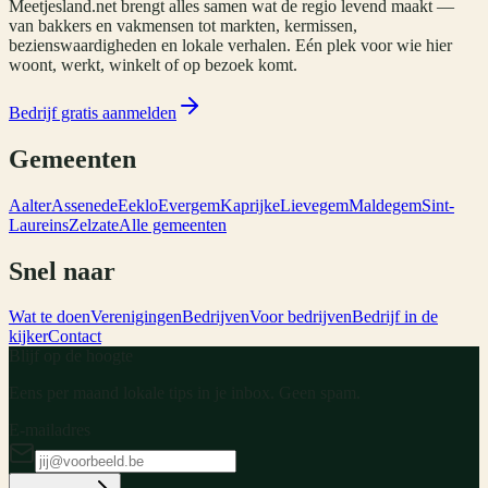
Meetjesland.net brengt alles samen wat de regio levend maakt —
van bakkers en vakmensen tot markten, kermissen,
bezienswaardigheden en lokale verhalen. Eén plek voor wie hier
woont, werkt, winkelt of op bezoek komt.
Bedrijf gratis aanmelden
Gemeenten
Aalter
Assenede
Eeklo
Evergem
Kaprijke
Lievegem
Maldegem
Sint-
Laureins
Zelzate
Alle gemeenten
Snel naar
Wat te doen
Verenigingen
Bedrijven
Voor bedrijven
Bedrijf in de
kijker
Contact
Blijf op de hoogte
Eens per maand lokale tips in je inbox. Geen spam.
E-mailadres