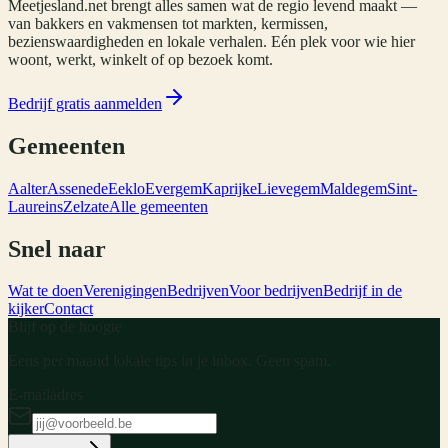
Meetjesland.net brengt alles samen wat de regio levend maakt —
van bakkers en vakmensen tot markten, kermissen,
bezienswaardigheden en lokale verhalen. Eén plek voor wie hier
woont, werkt, winkelt of op bezoek komt.
Bedrijf gratis aanmelden
Gemeenten
Aalter
Assenede
Eeklo
Evergem
Kaprijke
Lievegem
Maldegem
Sint-
Laureins
Zelzate
Alle gemeenten
Snel naar
Wat te doen
Verenigingen
Bedrijven
Voor bedrijven
Bedrijf in de
kijker
Contact
Blijf op de hoogte
Eens per maand lokale tips in je inbox. Geen spam.
E-mailadres