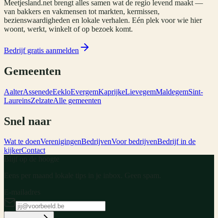
Meetjesland.net brengt alles samen wat de regio levend maakt —
van bakkers en vakmensen tot markten, kermissen,
bezienswaardigheden en lokale verhalen. Eén plek voor wie hier
woont, werkt, winkelt of op bezoek komt.
Bedrijf gratis aanmelden
Gemeenten
Aalter
Assenede
Eeklo
Evergem
Kaprijke
Lievegem
Maldegem
Sint-
Laureins
Zelzate
Alle gemeenten
Snel naar
Wat te doen
Verenigingen
Bedrijven
Voor bedrijven
Bedrijf in de
kijker
Contact
Blijf op de hoogte
Eens per maand lokale tips in je inbox. Geen spam.
E-mailadres