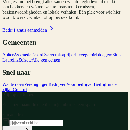
Meetjesland.net brengt alles samen wat de regio levend maakt —
van bakkers en vakmensen tot markten, kermissen,
bezienswaardigheden en lokale verhalen. Eén plek voor wie hier
woont, werkt, winkelt of op bezoek komt.
Bedrijf gratis aanmelden
Gemeenten
Aalter
Assenede
Eeklo
Evergem
Kaprijke
Lievegem
Maldegem
Sint-
Laureins
Zelzate
Alle gemeenten
Snel naar
Wat te doen
Verenigingen
Bedrijven
Voor bedrijven
Bedrijf in de
kijker
Contact
Blijf op de hoogte
Eens per maand lokale tips in je inbox. Geen spam.
E-mailadres