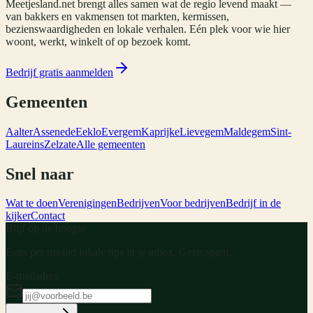
Meetjesland.net brengt alles samen wat de regio levend maakt —
van bakkers en vakmensen tot markten, kermissen,
bezienswaardigheden en lokale verhalen. Eén plek voor wie hier
woont, werkt, winkelt of op bezoek komt.
Bedrijf gratis aanmelden
Gemeenten
Aalter
Assenede
Eeklo
Evergem
Kaprijke
Lievegem
Maldegem
Sint-
Laureins
Zelzate
Alle gemeenten
Snel naar
Wat te doen
Verenigingen
Bedrijven
Voor bedrijven
Bedrijf in de
kijker
Contact
Blijf op de hoogte
Eens per maand lokale tips in je inbox. Geen spam.
E-mailadres