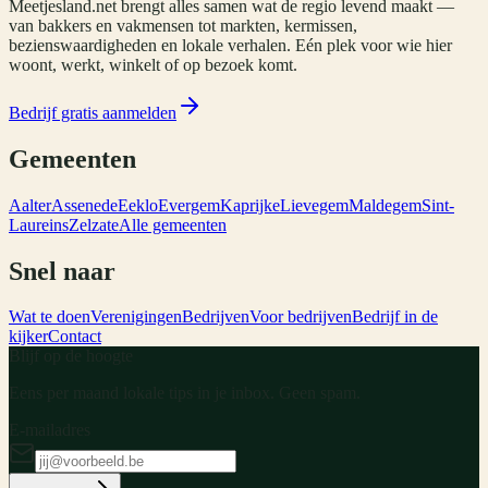
Meetjesland.net brengt alles samen wat de regio levend maakt —
van bakkers en vakmensen tot markten, kermissen,
bezienswaardigheden en lokale verhalen. Eén plek voor wie hier
woont, werkt, winkelt of op bezoek komt.
Bedrijf gratis aanmelden
Gemeenten
Aalter
Assenede
Eeklo
Evergem
Kaprijke
Lievegem
Maldegem
Sint-
Laureins
Zelzate
Alle gemeenten
Snel naar
Wat te doen
Verenigingen
Bedrijven
Voor bedrijven
Bedrijf in de
kijker
Contact
Blijf op de hoogte
Eens per maand lokale tips in je inbox. Geen spam.
E-mailadres