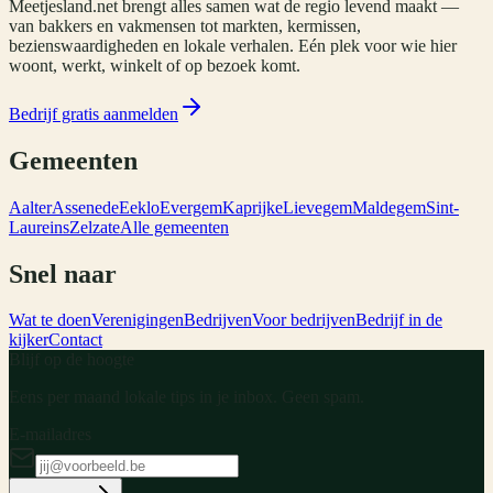
Meetjesland.net brengt alles samen wat de regio levend maakt —
van bakkers en vakmensen tot markten, kermissen,
bezienswaardigheden en lokale verhalen. Eén plek voor wie hier
woont, werkt, winkelt of op bezoek komt.
Bedrijf gratis aanmelden
Gemeenten
Aalter
Assenede
Eeklo
Evergem
Kaprijke
Lievegem
Maldegem
Sint-
Laureins
Zelzate
Alle gemeenten
Snel naar
Wat te doen
Verenigingen
Bedrijven
Voor bedrijven
Bedrijf in de
kijker
Contact
Blijf op de hoogte
Eens per maand lokale tips in je inbox. Geen spam.
E-mailadres