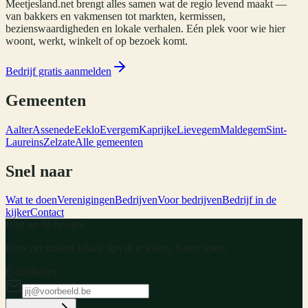
Meetjesland.net brengt alles samen wat de regio levend maakt —
van bakkers en vakmensen tot markten, kermissen,
bezienswaardigheden en lokale verhalen. Eén plek voor wie hier
woont, werkt, winkelt of op bezoek komt.
Bedrijf gratis aanmelden
Gemeenten
Aalter
Assenede
Eeklo
Evergem
Kaprijke
Lievegem
Maldegem
Sint-
Laureins
Zelzate
Alle gemeenten
Snel naar
Wat te doen
Verenigingen
Bedrijven
Voor bedrijven
Bedrijf in de
kijker
Contact
Blijf op de hoogte
Eens per maand lokale tips in je inbox. Geen spam.
E-mailadres