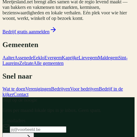
Meetjesland.net brengt alles samen wat de regio levend maakt —
van bakkers en vakmensen tot markten, kermissen,
bezienswaardigheden en lokale verhalen. Eén plek voor wie hier
woont, werkt, winkelt of op bezoek komt.
Bedrijf gratis aanmelden
Gemeenten
Aalter
Assenede
Eeklo
Evergem
Kaprijke
Lievegem
Maldegem
Sint-
Laureins
Zelzate
Alle gemeenten
Snel naar
Wat te doen
Verenigingen
Bedrijven
Voor bedrijven
Bedrijf in de
kijker
Contact
Blijf op de hoogte
Eens per maand lokale tips in je inbox. Geen spam.
E-mailadres