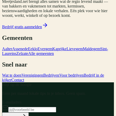
Meetjesland.net brengt alles samen wat de regio levend maakt —
van bakkers en vakmensen tot markten, kermissen,
bezienswaardigheden en lokale verhalen. Eén plek voor wie hier
woont, werkt, winkelt of op bezoek komt.
Bedrijf gratis aanmelden
Gemeenten
Aalter
Assenede
Eeklo
Evergem
Kaprijke
Lievegem
Maldegem
Sint-
Laureins
Zelzate
Alle gemeenten
Snel naar
Wat te doen
Verenigingen
Bedrijven
Voor bedrijven
Bedrijf in de
kijker
Contact
Blijf op de hoogte
Eens per maand lokale tips in je inbox. Geen spam.
E-mailadres