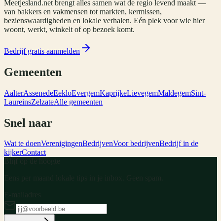
Meetjesland.net brengt alles samen wat de regio levend maakt —
van bakkers en vakmensen tot markten, kermissen,
bezienswaardigheden en lokale verhalen. Eén plek voor wie hier
woont, werkt, winkelt of op bezoek komt.
Bedrijf gratis aanmelden
Gemeenten
Aalter
Assenede
Eeklo
Evergem
Kaprijke
Lievegem
Maldegem
Sint-
Laureins
Zelzate
Alle gemeenten
Snel naar
Wat te doen
Verenigingen
Bedrijven
Voor bedrijven
Bedrijf in de
kijker
Contact
Blijf op de hoogte
Eens per maand lokale tips in je inbox. Geen spam.
E-mailadres