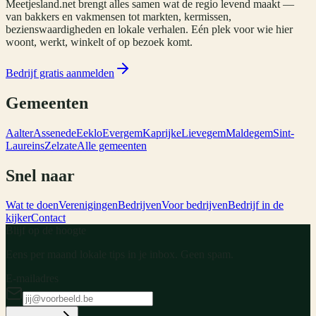
Meetjesland.net brengt alles samen wat de regio levend maakt —
van bakkers en vakmensen tot markten, kermissen,
bezienswaardigheden en lokale verhalen. Eén plek voor wie hier
woont, werkt, winkelt of op bezoek komt.
Bedrijf gratis aanmelden
Gemeenten
Aalter
Assenede
Eeklo
Evergem
Kaprijke
Lievegem
Maldegem
Sint-
Laureins
Zelzate
Alle gemeenten
Snel naar
Wat te doen
Verenigingen
Bedrijven
Voor bedrijven
Bedrijf in de
kijker
Contact
Blijf op de hoogte
Eens per maand lokale tips in je inbox. Geen spam.
E-mailadres