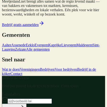
Meetjesland.net brengt alles samen wat de regio levend maakt —
van bakkers en vakmensen tot markten, kermissen,
bezienswaardigheden en lokale verhalen. Eén plek voor wie hier
woont, werkt, winkelt of op bezoek komt.
Bedrijf gratis aanmelden
Gemeenten
Aalter
Assenede
Eeklo
Evergem
Kaprijke
Lievegem
Maldegem
Sint-
Laureins
Zelzate
Alle gemeenten
Snel naar
Wat te doen
Verenigingen
Bedrijven
Voor bedrijven
Bedrijf in de
kijker
Contact
Blijf op de hoogte
Eens per maand lokale tips in je inbox. Geen spam.
E-mailadres