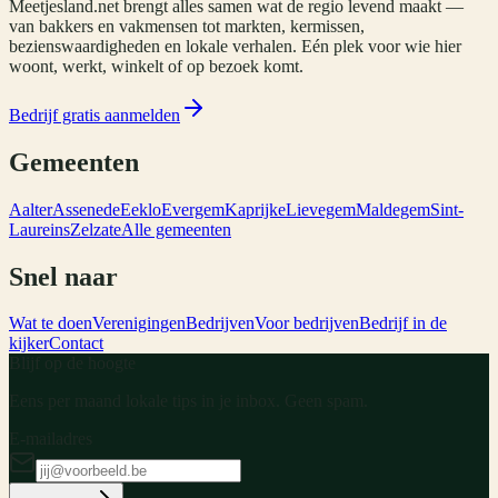
Meetjesland.net brengt alles samen wat de regio levend maakt —
van bakkers en vakmensen tot markten, kermissen,
bezienswaardigheden en lokale verhalen. Eén plek voor wie hier
woont, werkt, winkelt of op bezoek komt.
Bedrijf gratis aanmelden
Gemeenten
Aalter
Assenede
Eeklo
Evergem
Kaprijke
Lievegem
Maldegem
Sint-
Laureins
Zelzate
Alle gemeenten
Snel naar
Wat te doen
Verenigingen
Bedrijven
Voor bedrijven
Bedrijf in de
kijker
Contact
Blijf op de hoogte
Eens per maand lokale tips in je inbox. Geen spam.
E-mailadres