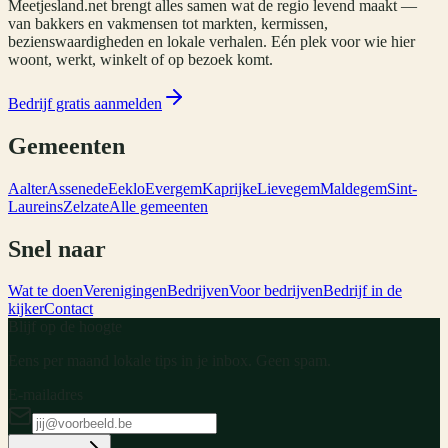
Meetjesland.net brengt alles samen wat de regio levend maakt —
van bakkers en vakmensen tot markten, kermissen,
bezienswaardigheden en lokale verhalen. Eén plek voor wie hier
woont, werkt, winkelt of op bezoek komt.
Bedrijf gratis aanmelden
Gemeenten
Aalter
Assenede
Eeklo
Evergem
Kaprijke
Lievegem
Maldegem
Sint-
Laureins
Zelzate
Alle gemeenten
Snel naar
Wat te doen
Verenigingen
Bedrijven
Voor bedrijven
Bedrijf in de
kijker
Contact
Blijf op de hoogte
Eens per maand lokale tips in je inbox. Geen spam.
E-mailadres