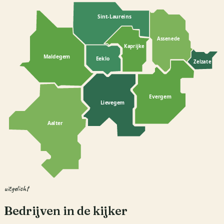
Sint-Laureins
Assenede
Kaprijke
Maldegem
Eeklo
Zelzate
Evergem
Lievegem
Aalter
uitgelicht
Bedrijven in de kijker