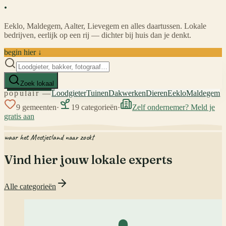
.
Eeklo, Maldegem, Aalter, Lievegem en alles daartussen. Lokale
bedrijven, eerlijk op een rij — dichter bij huis dan je denkt.
begin hier ↓
Zoek lokaal
populair —
Loodgieter
Tuinen
Dakwerken
Dieren
Eeklo
Maldegem
9
gemeenten
·
19
categorieën
·
Zelf ondernemer? Meld je
gratis aan
waar het Meetjesland naar zoekt
Vind hier jouw lokale experts
Alle categorieën