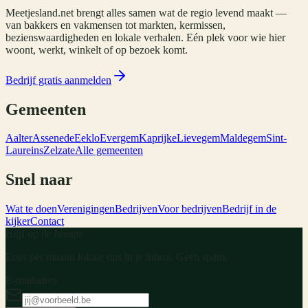
Meetjesland.net brengt alles samen wat de regio levend maakt —
van bakkers en vakmensen tot markten, kermissen,
bezienswaardigheden en lokale verhalen. Eén plek voor wie hier
woont, werkt, winkelt of op bezoek komt.
Bedrijf gratis aanmelden
Gemeenten
Aalter
Assenede
Eeklo
Evergem
Kaprijke
Lievegem
Maldegem
Sint-
Laureins
Zelzate
Alle gemeenten
Snel naar
Wat te doen
Verenigingen
Bedrijven
Voor bedrijven
Bedrijf in de
kijker
Contact
Blijf op de hoogte
Eens per maand lokale tips in je inbox. Geen spam.
E-mailadres