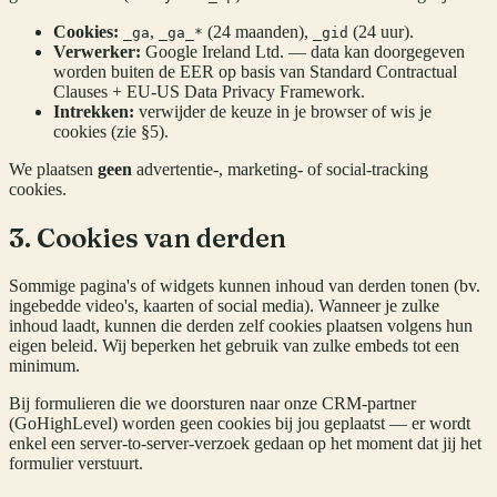
Cookies:
,
(24 maanden),
(24 uur).
_ga
_ga_*
_gid
Verwerker:
Google Ireland Ltd. — data kan doorgegeven
worden buiten de EER op basis van Standard Contractual
Clauses + EU-US Data Privacy Framework.
Intrekken:
verwijder de keuze in je browser of wis je
cookies (zie §5).
We plaatsen
geen
advertentie-, marketing- of social-tracking
cookies.
3. Cookies van derden
Sommige pagina's of widgets kunnen inhoud van derden tonen (bv.
ingebedde video's, kaarten of social media). Wanneer je zulke
inhoud laadt, kunnen die derden zelf cookies plaatsen volgens hun
eigen beleid. Wij beperken het gebruik van zulke embeds tot een
minimum.
Bij formulieren die we doorsturen naar onze CRM-partner
(GoHighLevel) worden geen cookies bij jou geplaatst — er wordt
enkel een server-to-server-verzoek gedaan op het moment dat jij het
formulier verstuurt.