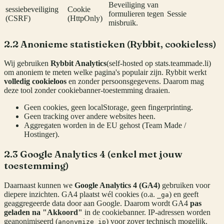
Beveiliging van
sessiebeveiliging
Cookie
formulieren tegen
Sessie
(CSRF)
(HttpOnly)
misbruik.
2.2 Anonieme statistieken (Rybbit, cookieless)
Wij gebruiken
Rybbit Analytics
(self-hosted op stats.teammade.li)
om anoniem te meten welke pagina's populair zijn. Rybbit werkt
volledig cookieloos
en zonder persoonsgegevens. Daarom mag
deze tool zonder cookiebanner-toestemming draaien.
Geen cookies, geen localStorage, geen fingerprinting.
Geen tracking over andere websites heen.
Aggregaten worden in de EU gehost (Team Made /
Hostinger).
2.3 Google Analytics 4 (enkel met jouw
toestemming)
Daarnaast kunnen we
Google Analytics 4 (GA4)
gebruiken voor
diepere inzichten. GA4 plaatst wél cookies (o.a.
) en geeft
_ga
geaggregeerde data door aan Google. Daarom wordt GA4
pas
geladen na "Akkoord"
in de cookiebanner. IP-adressen worden
geanonimiseerd (
) voor zover technisch mogelijk.
anonymize_ip