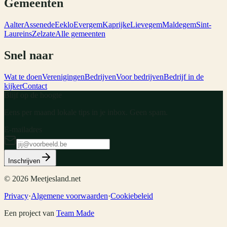
Gemeenten
Aalter
Assenede
Eeklo
Evergem
Kaprijke
Lievegem
Maldegem
Sint-
Laureins
Zelzate
Alle gemeenten
Snel naar
Wat te doen
Verenigingen
Bedrijven
Voor bedrijven
Bedrijf in de
kijker
Contact
Blijf op de hoogte
Eens per maand lokale tips in je inbox. Geen spam.
E-mailadres
Inschrijven
©
2026
Meetjesland.net
Privacy
·
Algemene voorwaarden
·
Cookiebeleid
Een project van
Team Made