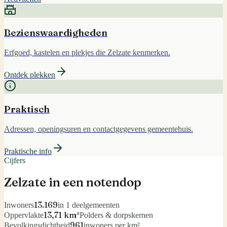
Bezienswaardigheden
Erfgoed, kastelen en plekjes die Zelzate kenmerken.
Ontdek plekken
Praktisch
Adressen, openingsuren en contactgegevens gemeentehuis.
Praktische info
Cijfers
Zelzate
in een notendop
13.169
Inwoners
in 1 deelgemeenten
13,71 km²
Oppervlakte
Polders & dorpskernen
961
Bevolkingsdichtheid
inwoners per km²