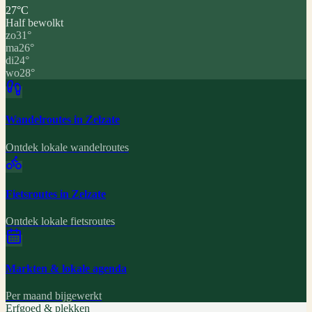
27
°C
Half bewolkt
zo
31
°
ma
26
°
di
24
°
wo
28
°
Wandelroutes in Zelzate
Ontdek lokale wandelroutes
Fietsroutes in Zelzate
Ontdek lokale fietsroutes
Markten & lokale agenda
Per maand bijgewerkt
Erfgoed & plekken