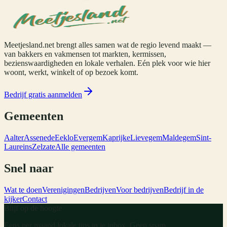
Meetjesland.net brengt alles samen wat de regio levend maakt —
van bakkers en vakmensen tot markten, kermissen,
bezienswaardigheden en lokale verhalen. Eén plek voor wie hier
woont, werkt, winkelt of op bezoek komt.
Bedrijf gratis aanmelden
Gemeenten
Aalter
Assenede
Eeklo
Evergem
Kaprijke
Lievegem
Maldegem
Sint-
Laureins
Zelzate
Alle gemeenten
Snel naar
Wat te doen
Verenigingen
Bedrijven
Voor bedrijven
Bedrijf in de
kijker
Contact
Blijf op de hoogte
Eens per maand lokale tips in je inbox. Geen spam.