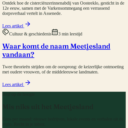
Ontdek hoe de cisterciënzerinnenabdij van Oosteeklo, gesticht in de
12e eeuw, samen met de Varkensommegang een verrassend
dorpsverhaal vertelt in Assenede.
Lees artikel
Cultuur & geschiedenis
3 min leestijd
Waar komt de naam Meetjesland
vandaan?
Twee theorieën strijden om de oorsprong: de keizerlijke ontmoeting
met oudere vrouwen, of de middeleeuwse landmaten.
Lees artikel
Blijf op de hoogte
Mis niks uit het Meetjesland
Eens per maand: nieuwe bedrijven, lokale events en verhalen uit de
regio. Recht in je inbox.