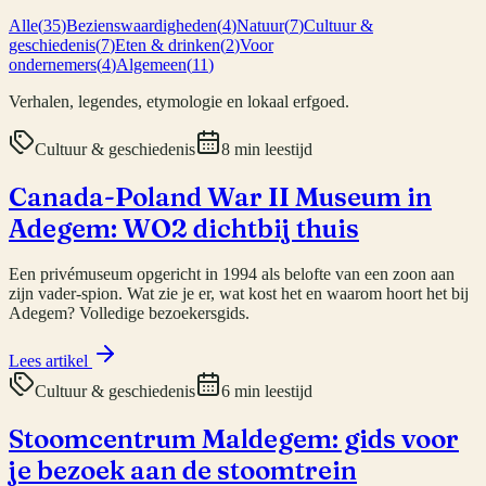
Alle
(
35
)
Bezienswaardigheden
(
4
)
Natuur
(
7
)
Cultuur &
geschiedenis
(
7
)
Eten & drinken
(
2
)
Voor
ondernemers
(
4
)
Algemeen
(
11
)
Verhalen, legendes, etymologie en lokaal erfgoed.
Cultuur & geschiedenis
8 min leestijd
Canada-Poland War II Museum in
Adegem: WO2 dichtbij thuis
Een privémuseum opgericht in 1994 als belofte van een zoon aan
zijn vader-spion. Wat zie je er, wat kost het en waarom hoort het bij
Adegem? Volledige bezoekersgids.
Lees artikel
Cultuur & geschiedenis
6 min leestijd
Stoomcentrum Maldegem: gids voor
je bezoek aan de stoomtrein