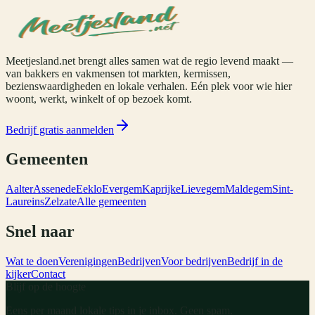
Meetjesland.net brengt alles samen wat de regio levend maakt —
van bakkers en vakmensen tot markten, kermissen,
bezienswaardigheden en lokale verhalen. Eén plek voor wie hier
woont, werkt, winkelt of op bezoek komt.
Bedrijf gratis aanmelden
Gemeenten
Aalter
Assenede
Eeklo
Evergem
Kaprijke
Lievegem
Maldegem
Sint-
Laureins
Zelzate
Alle gemeenten
Snel naar
Wat te doen
Verenigingen
Bedrijven
Voor bedrijven
Bedrijf in de
kijker
Contact
Blijf op de hoogte
Eens per maand lokale tips in je inbox. Geen spam.