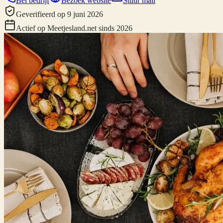
Bel bedrijf
Bezoek website
Stuur mail
Geverifieerd
op
9 juni 2026
Actief op Meetjesland.net sinds
2026