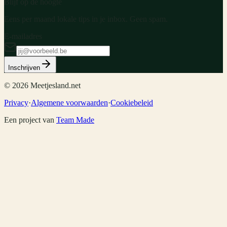
Blijf op de hoogte
Eens per maand lokale tips in je inbox. Geen spam.
E-mailadres
Inschrijven
©
2026
Meetjesland.net
Privacy
·
Algemene voorwaarden
·
Cookiebeleid
Een project van
Team Made