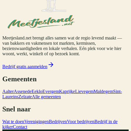
Meetjesland.net brengt alles samen wat de regio levend maakt —
van bakkers en vakmensen tot markten, kermissen,
bezienswaardigheden en lokale verhalen. Eén plek voor wie hier
woont, werkt, winkelt of op bezoek komt.
Bedrijf gratis aanmelden
Gemeenten
Aalter
Assenede
Eeklo
Evergem
Kaprijke
Lievegem
Maldegem
Sint-
Laureins
Zelzate
Alle gemeenten
Snel naar
Wat te doen
Verenigingen
Bedrijven
Voor bedrijven
Bedrijf in de
kijker
Contact