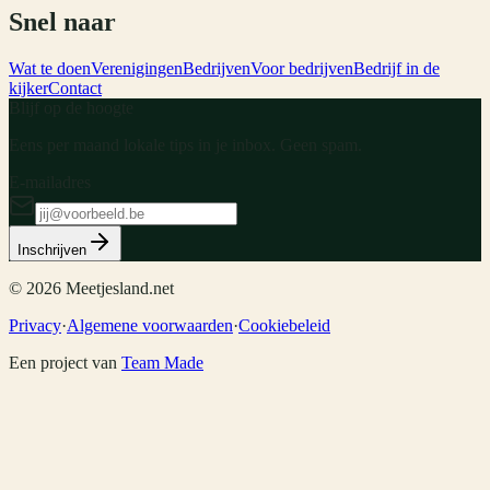
Snel naar
Wat te doen
Verenigingen
Bedrijven
Voor bedrijven
Bedrijf in de
kijker
Contact
Blijf op de hoogte
Eens per maand lokale tips in je inbox. Geen spam.
E-mailadres
Inschrijven
©
2026
Meetjesland.net
Privacy
·
Algemene voorwaarden
·
Cookiebeleid
Een project van
Team Made