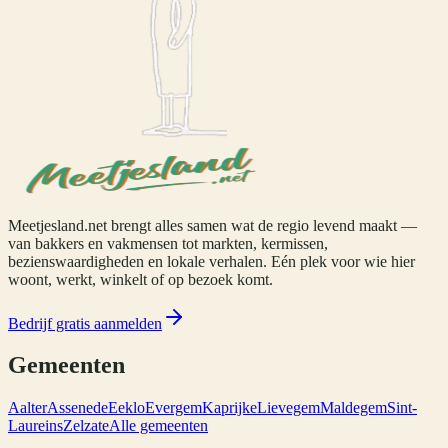
Meetjesland.net brengt alles samen wat de regio levend maakt —
van bakkers en vakmensen tot markten, kermissen,
bezienswaardigheden en lokale verhalen. Eén plek voor wie hier
woont, werkt, winkelt of op bezoek komt.
Bedrijf gratis aanmelden
Gemeenten
Aalter
Assenede
Eeklo
Evergem
Kaprijke
Lievegem
Maldegem
Sint-
Laureins
Zelzate
Alle gemeenten