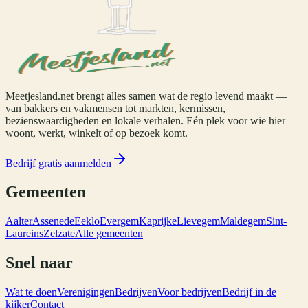
Meetjesland.net brengt alles samen wat de regio levend maakt —
van bakkers en vakmensen tot markten, kermissen,
bezienswaardigheden en lokale verhalen. Eén plek voor wie hier
woont, werkt, winkelt of op bezoek komt.
Bedrijf gratis aanmelden
Gemeenten
Aalter
Assenede
Eeklo
Evergem
Kaprijke
Lievegem
Maldegem
Sint-
Laureins
Zelzate
Alle gemeenten
Snel naar
Wat te doen
Verenigingen
Bedrijven
Voor bedrijven
Bedrijf in de
kijker
Contact