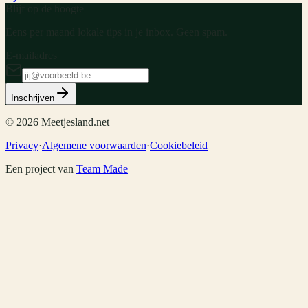
Blijf op de hoogte
Eens per maand lokale tips in je inbox. Geen spam.
E-mailadres
Inschrijven
©
2026
Meetjesland.net
Privacy
·
Algemene voorwaarden
·
Cookiebeleid
Een project van
Team Made