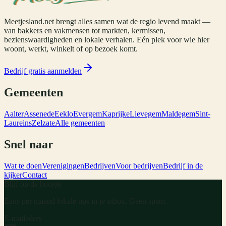
Meetjesland.net brengt alles samen wat de regio levend maakt —
van bakkers en vakmensen tot markten, kermissen,
bezienswaardigheden en lokale verhalen. Eén plek voor wie hier
woont, werkt, winkelt of op bezoek komt.
Bedrijf gratis aanmelden
Gemeenten
Aalter
Assenede
Eeklo
Evergem
Kaprijke
Lievegem
Maldegem
Sint-
Laureins
Zelzate
Alle gemeenten
Snel naar
Wat te doen
Verenigingen
Bedrijven
Voor bedrijven
Bedrijf in de
kijker
Contact
Blijf op de hoogte
Eens per maand lokale tips in je inbox. Geen spam.
E-mailadres