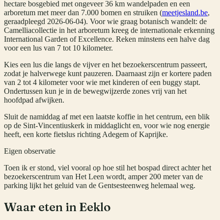
hectare bosgebied met ongeveer 36 km wandelpaden en een
arboretum met meer dan 7.000 bomen en struiken (
meetjesland.be
,
geraadpleegd 2026-06-04). Voor wie graag botanisch wandelt: de
Camelliacollectie in het arboretum kreeg de internationale erkenning
International Garden of Excellence. Reken minstens een halve dag
voor een lus van 7 tot 10 kilometer.
Kies een lus die langs de vijver en het bezoekerscentrum passeert,
zodat je halverwege kunt pauzeren. Daarnaast zijn er kortere paden
van 2 tot 4 kilometer voor wie met kinderen of een buggy stapt.
Ondertussen kun je in de bewegwijzerde zones vrij van het
hoofdpad afwijken.
Sluit de namiddag af met een laatste koffie in het centrum, een blik
op de Sint-Vincentiuskerk in middaglicht en, voor wie nog energie
heeft, een korte fietslus richting Adegem of Kaprijke.
Eigen observatie
Toen ik er stond, viel vooral op hoe stil het bospad direct achter het
bezoekerscentrum van Het Leen wordt, amper 200 meter van de
parking lijkt het geluid van de Gentsesteenweg helemaal weg.
Waar eten in Eeklo