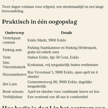
Twee dagen volstaan voor erfgoed, een streekmaaltijd en een lange
boswandeling.
Praktisch in één oogopslag
Onderwerp
Details
Vertrekpunt
Eeklo Markt, 9900 Eeklo
centrum
Parking Stadskantoor en Parking Heldenpark,
Parking auto
gratis tot enkele uren
Trein
Station Eeklo, lijn 58 Gent, Eeklo
Sint-
Kerkstraat, vrij toegankelijk buiten erediensten
Vincentiuskerk
Bus Vyvestraat 5, 9900 Eeklo, open april tot 4
Huysmanhoeve
oktober
Gentsesteenweg 80, 9900 Eeklo, dagelijks
Het Leen
toegankelijk
Beste seizoen
April tot oktober voor combinatie hoeve en bos
Verblijfsduur
Een weekend van 48 uur is comfortabel