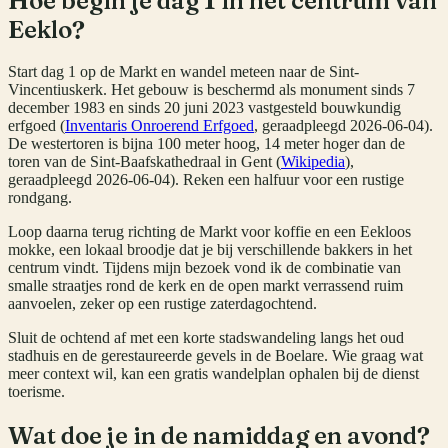
Hoe begin je dag 1 in het centrum van
Eeklo?
Start dag 1 op de Markt en wandel meteen naar de Sint-
Vincentiuskerk. Het gebouw is beschermd als monument sinds 7
december 1983 en sinds 20 juni 2023 vastgesteld bouwkundig
erfgoed (
Inventaris Onroerend Erfgoed
, geraadpleegd 2026-06-04).
De westertoren is bijna 100 meter hoog, 14 meter hoger dan de
toren van de Sint-Baafskathedraal in Gent (
Wikipedia
),
geraadpleegd 2026-06-04). Reken een halfuur voor een rustige
rondgang.
Loop daarna terug richting de Markt voor koffie en een Eekloos
mokke, een lokaal broodje dat je bij verschillende bakkers in het
centrum vindt. Tijdens mijn bezoek vond ik de combinatie van
smalle straatjes rond de kerk en de open markt verrassend ruim
aanvoelen, zeker op een rustige zaterdagochtend.
Sluit de ochtend af met een korte stadswandeling langs het oud
stadhuis en de gerestaureerde gevels in de Boelare. Wie graag wat
meer context wil, kan een gratis wandelplan ophalen bij de dienst
toerisme.
Wat doe je in de namiddag en avond?