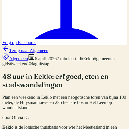
Volg op Facebook
Terug naar
Algemeen
Algemeen
6 april 2026
7 min leestijd
#
Eeklo
#
gemeente-
gids
#
weekend
#
daguitstap
48 uur in Eeklo: erfgoed, eten en
stadswandelingen
Plan een weekend in Eeklo met een neogotische toren van bijna 100
meter, de Huysmanhoeve en 285 hectare bos in Het Leen op
wandelafstand.
door
Olivia D.
Eeklo
is de logische thuisbasis voor wie het Meetjesland in één