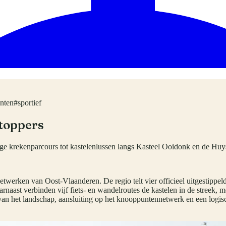
nten
#
sportief
 toppers
ange krekenparcours tot kastelenlussen langs Kasteel Ooidonk en de H
twerken van Oost-Vlaanderen. De regio telt vier officieel uitgestippeld
naast verbinden vijf fiets- en wandelroutes de kastelen in de streek, me
it van het landschap, aansluiting op het knooppuntennetwerk en een logis