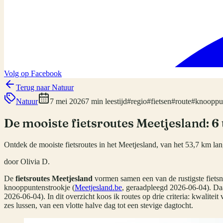
Volg op Facebook
Terug naar
Natuur
Natuur
7 mei 2026
7 min leestijd
#
regio
#
fietsen
#
route
#
knooppu
De mooiste fietsroutes Meetjesland: 6
Ontdek de mooiste fietsroutes in het Meetjesland, van het 53,7 km l
door
Olivia D.
De
fietsroutes Meetjesland
vormen samen een van de rustigste fietsne
knooppuntenstrookje (
Meetjesland.be
, geraadpleegd 2026-06-04). Daar
2026-06-04). In dit overzicht koos ik routes op drie criteria: kwalite
zes lussen, van een vlotte halve dag tot een stevige dagtocht.