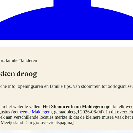
or
#
familie
#
kinderen
ekken droog
che info, openingsuren en familie-tips, van stoomtrein tot oorlogsmus
 in het water te vallen.
Het Stoomcentrum Maldegem
rijdt bij elk w
ustus (
gemeente Maldegem
, geraadpleegd 2026-06-04). In dit overzic
ek aan verschillende locaties merkte ik dat de kleinere musea vaak het 
eetjesland -> regio-overzichtspagina]