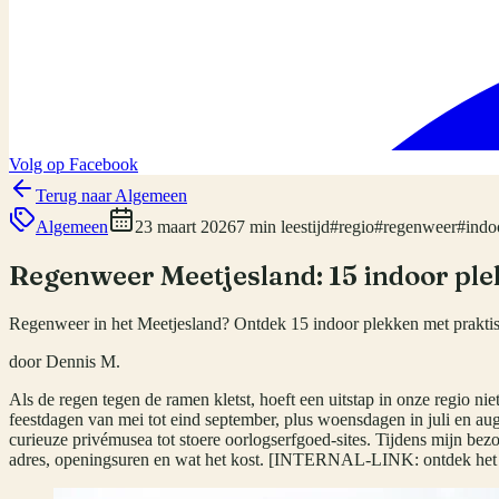
Volg op Facebook
Terug naar
Algemeen
Algemeen
23 maart 2026
7 min leestijd
#
regio
#
regenweer
#
indo
Regenweer Meetjesland: 15 indoor pl
Regenweer in het Meetjesland? Ontdek 15 indoor plekken met praktis
door
Dennis M.
Als de regen tegen de ramen kletst, hoeft een uitstap in onze regio niet
feestdagen van mei tot eind september, plus woensdagen in juli en aug
curieuze privémusea tot stoere oorlogserfgoed-sites. Tijdens mijn bezo
adres, openingsuren en wat het kost. [INTERNAL-LINK: ontdek het M