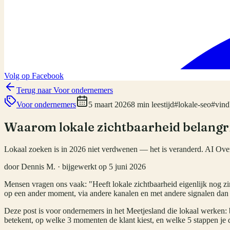
Volg op Facebook
Terug naar
Voor ondernemers
Voor ondernemers
5 maart 2026
8 min leestijd
#
lokale-seo
#
vind
Waarom lokale zichtbaarheid belangrij
Lokaal zoeken is in 2026 niet verdwenen — het is veranderd. AI Over
door
Dennis M.
· bijgewerkt op
5 juni 2026
Mensen vragen ons vaak: "Heeft lokale zichtbaarheid eigenlijk nog zi
op een ander moment, via andere kanalen en met andere signalen dan v
Deze post is voor ondernemers in het Meetjesland die lokaal werken: b
betekent, op welke 3 momenten de klant kiest, en welke 5 stappen je