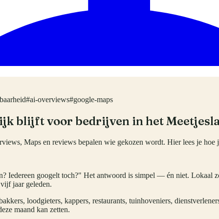
baarheid
#
ai-overviews
#
google-maps
k blijft voor bedrijven in het Meetjesl
views, Maps en reviews bepalen wie gekozen wordt. Hier lees je hoe j
n? Iedereen googelt toch?" Het antwoord is simpel — én niet. Lokaal z
ijf jaar geleden.
akkers, loodgieters, kappers, restaurants, tuinhoveniers, dienstverlene
 deze maand kan zetten.