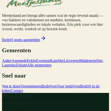
Meetjesland.net brengt alles samen wat de regio levend maakt —
van bakkers en vakmensen tot markten, kermissen,
bezienswaardigheden en lokale verhalen. Eén plek voor wie hier
woont, werkt, winkelt of op bezoek komt.
Bedrijf gratis aanmelden
Gemeenten
Aalter
Assenede
Eeklo
Evergem
Kaprijke
Lievegem
Maldegem
Sint-
Laureins
Zelzate
Alle gemeenten
Snel naar
Wat te doen
Verenigingen
Bedrijven
Voor bedrijven
Bedrijf in de
kijker
Contact
Blijf op de hoogte
Eens per maand lokale tips in je inbox. Geen spam.