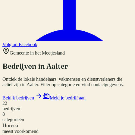
Volg op Facebook
Gemeente in het Meetjesland
Bedrijven in
Aalter
Ontdek de lokale handelaars, vakmensen en dienstverleners die
actief zijn in Aalter. Filter op categorie en vind contactgegevens.
Bekijk bedrijven
Meld je bedrijf aan
22
bedrijven
8
categorieën
Horeca
meest voorkomend