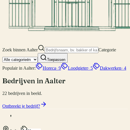
Zoek binnen
Aalter
Categorie
Toepassen
Populair in
Aalter
:
Horeca
·
9
Loodgieter
·
5
Dakwerken
·
4
Bedrijven in Aalter
22
bedrijven
in beeld.
Ontbreekt je bedrijf?
'