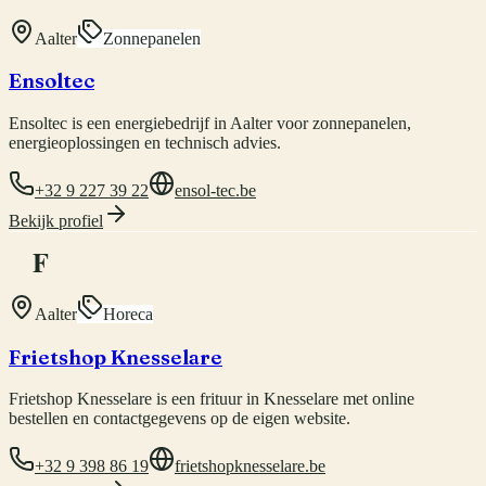
Aalter
Zonnepanelen
Ensoltec
Ensoltec is een energiebedrijf in Aalter voor zonnepanelen,
energieoplossingen en technisch advies.
+32 9 227 39 22
ensol-tec.be
Bekijk profiel
F
Aalter
Horeca
Frietshop Knesselare
Frietshop Knesselare is een frituur in Knesselare met online
bestellen en contactgegevens op de eigen website.
+32 9 398 86 19
frietshopknesselare.be