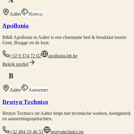
Aalter
Horeca
Apollonia
B&B Apollonia in Aalter is een charmante bed & breakfast tussen
Gent, Brugge en de kust.
+32 9 374 72 02
apollonia-bb.be
Bekijk profiel
B
Aalter
Aannemer
Brutyn Technics
Brutyn Technics uit Aalter helpt met technische werken, loodgieterij
en aannemingsopdrachten.
+32 494 19 46 51
brutyntechnics.be