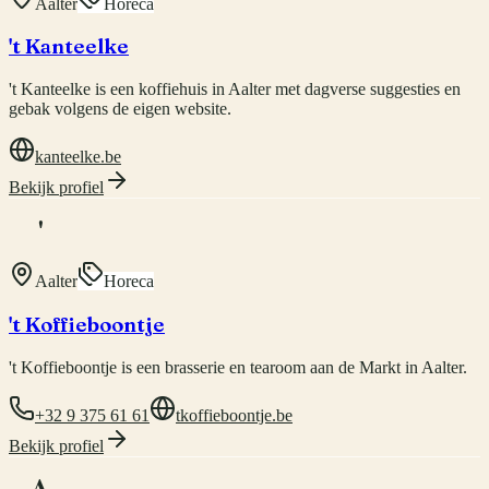
Aalter
Horeca
't Kanteelke
't Kanteelke is een koffiehuis in Aalter met dagverse suggesties en
gebak volgens de eigen website.
kanteelke.be
Bekijk profiel
'
Aalter
Horeca
't Koffieboontje
't Koffieboontje is een brasserie en tearoom aan de Markt in Aalter.
+32 9 375 61 61
tkoffieboontje.be
Bekijk profiel
A