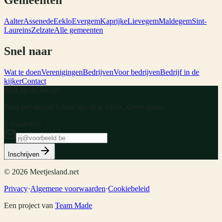
Aalter
Assenede
Eeklo
Evergem
Kaprijke
Lievegem
Maldegem
Sint-
Laureins
Zelzate
Alle gemeenten
Snel naar
Wat te doen
Verenigingen
Bedrijven
Voor bedrijven
Bedrijf in de
kijker
Contact
Blijf op de hoogte
Eens per maand lokale tips in je inbox. Geen spam.
E-mailadres
Inschrijven
©
2026
Meetjesland.net
Privacy
·
Algemene voorwaarden
·
Cookiebeleid
Een project van
Team Made