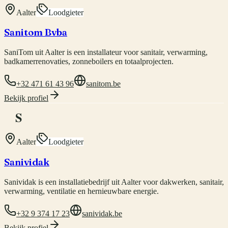
Aalter
Loodgieter
Sanitom Bvba
SaniTom uit Aalter is een installateur voor sanitair, verwarming,
badkamerrenovaties, zonneboilers en totaalprojecten.
+32 471 61 43 96
sanitom.be
Bekijk profiel
S
Aalter
Loodgieter
Sanividak
Sanividak is een installatiebedrijf uit Aalter voor dakwerken, sanitair,
verwarming, ventilatie en hernieuwbare energie.
+32 9 374 17 23
sanividak.be
Bekijk profiel