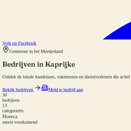
Volg op Facebook
Gemeente in het Meetjesland
Bedrijven in
Kaprijke
Ontdek de lokale handelaars, vakmensen en dienstverleners die actief z
Bekijk bedrijven
Meld je bedrijf aan
30
bedrijven
13
categorieën
Horeca
meest voorkomend