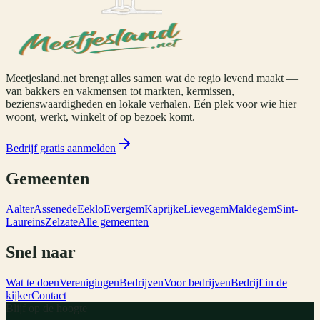
Meetjesland.net brengt alles samen wat de regio levend maakt —
van bakkers en vakmensen tot markten, kermissen,
bezienswaardigheden en lokale verhalen. Eén plek voor wie hier
woont, werkt, winkelt of op bezoek komt.
Bedrijf gratis aanmelden
Gemeenten
Aalter
Assenede
Eeklo
Evergem
Kaprijke
Lievegem
Maldegem
Sint-
Laureins
Zelzate
Alle gemeenten
Snel naar
Wat te doen
Verenigingen
Bedrijven
Voor bedrijven
Bedrijf in de
kijker
Contact
Blijf op de hoogte