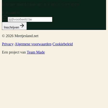
Eens per maand lokale tips in je inbox. Geen spam.
E-mailadres
Inschrijven
©
2026
Meetjesland.net
Privacy
·
Algemene voorwaarden
·
Cookiebeleid
Een project van
Team Made