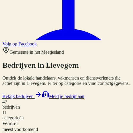
Volg op Facebook
Gemeente in het Meetjesland
Bedrijven in
Lievegem
Ontdek de lokale handelaars, vakmensen en dienstverleners die
actief zijn in Lievegem. Filter op categorie en vind contactgegevens.
Bekijk bedrijven
Meld je bedrijf aan
47
bedrijven
11
categorieën
Winkel
meest voorkomend