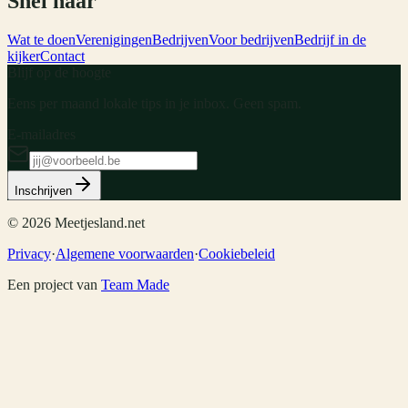
Snel naar
Wat te doen
Verenigingen
Bedrijven
Voor bedrijven
Bedrijf in de
kijker
Contact
Blijf op de hoogte
Eens per maand lokale tips in je inbox. Geen spam.
E-mailadres
Inschrijven
©
2026
Meetjesland.net
Privacy
·
Algemene voorwaarden
·
Cookiebeleid
Een project van
Team Made