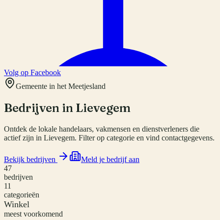
Volg op Facebook
Gemeente in het Meetjesland
Bedrijven in
Lievegem
Ontdek de lokale handelaars, vakmensen en dienstverleners die
actief zijn in Lievegem. Filter op categorie en vind contactgegevens.
Bekijk bedrijven
Meld je bedrijf aan
47
bedrijven
11
categorieën
Winkel
meest voorkomend