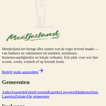
Meetjesland.net brengt alles samen wat de regio levend maakt —
van bakkers en vakmensen tot markten, kermissen,
bezienswaardigheden en lokale verhalen. Eén plek voor wie hier
woont, werkt, winkelt of op bezoek komt.
Bedrijf gratis aanmelden
Gemeenten
Aalter
Assenede
Eeklo
Evergem
Kaprijke
Lievegem
Maldegem
Sint-
Laureins
Zelzate
Alle gemeenten