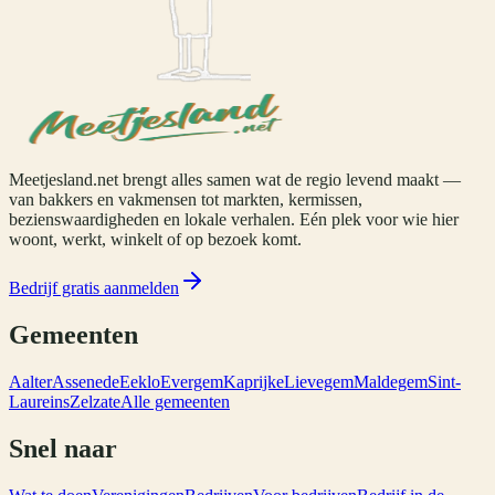
Meetjesland.net brengt alles samen wat de regio levend maakt —
van bakkers en vakmensen tot markten, kermissen,
bezienswaardigheden en lokale verhalen. Eén plek voor wie hier
woont, werkt, winkelt of op bezoek komt.
Bedrijf gratis aanmelden
Gemeenten
Aalter
Assenede
Eeklo
Evergem
Kaprijke
Lievegem
Maldegem
Sint-
Laureins
Zelzate
Alle gemeenten
Snel naar