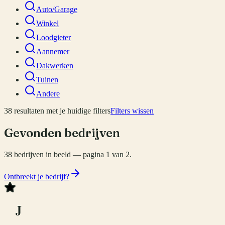
Auto/Garage
Winkel
Loodgieter
Aannemer
Dakwerken
Tuinen
Andere
38
resultaten
met je huidige filters
Filters wissen
Gevonden bedrijven
38
bedrijven
in beeld
— pagina 1 van 2
.
Ontbreekt je bedrijf?
J