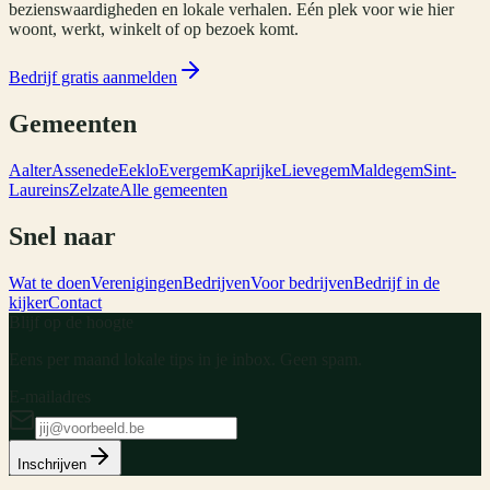
bezienswaardigheden en lokale verhalen. Eén plek voor wie hier
woont, werkt, winkelt of op bezoek komt.
Bedrijf gratis aanmelden
Gemeenten
Aalter
Assenede
Eeklo
Evergem
Kaprijke
Lievegem
Maldegem
Sint-
Laureins
Zelzate
Alle gemeenten
Snel naar
Wat te doen
Verenigingen
Bedrijven
Voor bedrijven
Bedrijf in de
kijker
Contact
Blijf op de hoogte
Eens per maand lokale tips in je inbox. Geen spam.
E-mailadres
Inschrijven