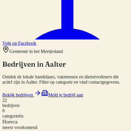
Volg op Facebook
Gemeente in het Meetjesland
Bedrijven in
Aalter
Ontdek de lokale handelaars, vakmensen en dienstverleners die
actief zijn in Aalter. Filter op categorie en vind contactgegevens.
Bekijk bedrijven
Meld je bedrijf aan
22
bedrijven
8
categorieën
Horeca
meest voorkomend