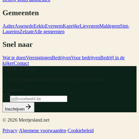
Gemeenten
Aalter
Assenede
Eeklo
Evergem
Kaprijke
Lievegem
Maldegem
Sint-
Laureins
Zelzate
Alle gemeenten
Snel naar
Wat te doen
Verenigingen
Bedrijven
Voor bedrijven
Bedrijf in de
kijker
Contact
Blijf op de hoogte
Eens per maand lokale tips in je inbox. Geen spam.
E-mailadres
Inschrijven
©
2026
Meetjesland.net
Privacy
·
Algemene voorwaarden
·
Cookiebeleid