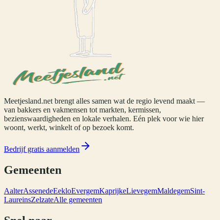
Meetjesland.net brengt alles samen wat de regio levend maakt —
van bakkers en vakmensen tot markten, kermissen,
bezienswaardigheden en lokale verhalen. Eén plek voor wie hier
woont, werkt, winkelt of op bezoek komt.
Bedrijf gratis aanmelden
Gemeenten
Aalter
Assenede
Eeklo
Evergem
Kaprijke
Lievegem
Maldegem
Sint-
Laureins
Zelzate
Alle gemeenten