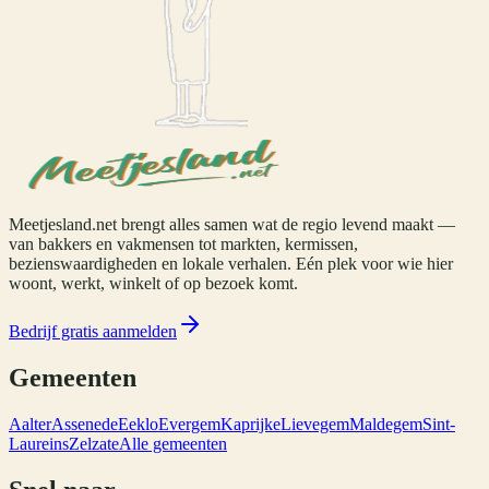
Meetjesland.net brengt alles samen wat de regio levend maakt —
van bakkers en vakmensen tot markten, kermissen,
bezienswaardigheden en lokale verhalen. Eén plek voor wie hier
woont, werkt, winkelt of op bezoek komt.
Bedrijf gratis aanmelden
Gemeenten
Aalter
Assenede
Eeklo
Evergem
Kaprijke
Lievegem
Maldegem
Sint-
Laureins
Zelzate
Alle gemeenten