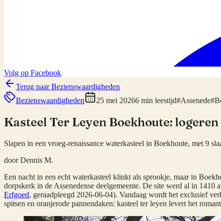
Volg op Facebook
Terug naar
Bezienswaardigheden
Bezienswaardigheden
25 mei 2026
6 min leestijd
#
Assenede
#
B
Kasteel Ter Leyen Boekhoute: logeren 
Slapen in een vroeg-renaissance waterkasteel in Boekhoute, met 9 sl
door
Dennis M.
Een nacht in een echt waterkasteel klinkt als sprookje, maar in Boe
dorpskerk in de Assenedense deelgemeente. De site werd al in 1410 al
Erfgoed
, geraadpleegd 2026-06-04). Vandaag wordt het exclusief ve
spitsen en oranjerode pannendaken: kasteel ter leyen levert het romant