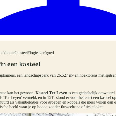
oekhoute
#
kasteel
#
logies
#
erfgoed
in een kasteel
aapkamers, een landschapspark van 26.527 m² en hoektorens met spitsen
khoute kan het gewoon.
Kasteel Ter Leyen
is een gedeeltelijk omwaterd
s 'Ter Leyen' vermeld, en in 1511 stond er voor het eerst een kasteel 
rhuurd als vakantielogies voor groepen en koppels die meer willen da
ische beeld waar je op hoopt, zonder fluweelrope of ticketloket.