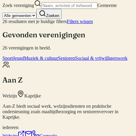
Zoek vereniging
Gemeente
Zoeken
26
resultaten met je huidige filters
Filters wissen
Gevonden verenigingen
26
verenigingen
in beeld.
Sport
Jeugd
Muziek & cultuur
Senioren
Sociaal & vrijwilligerswerk
Aan Z
Welzijn
Kaprijke
Aan-Z biedt sociaal werk, welzijnsdiensten en praktische
ondersteuning zoals maaltijdbezorging en seniorenvervoer in
Kaprijke.
iedereen
Website
Correctie