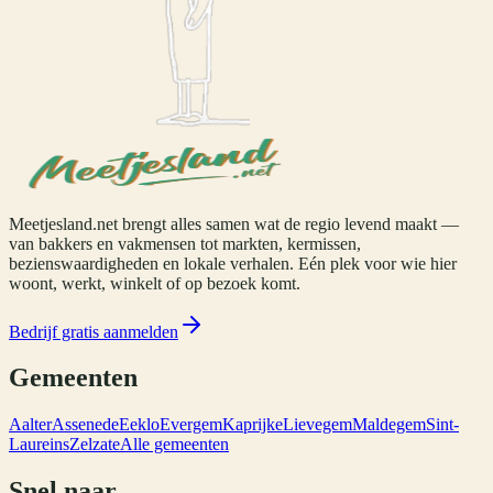
Meetjesland.net brengt alles samen wat de regio levend maakt —
van bakkers en vakmensen tot markten, kermissen,
bezienswaardigheden en lokale verhalen. Eén plek voor wie hier
woont, werkt, winkelt of op bezoek komt.
Bedrijf gratis aanmelden
Gemeenten
Aalter
Assenede
Eeklo
Evergem
Kaprijke
Lievegem
Maldegem
Sint-
Laureins
Zelzate
Alle gemeenten
Snel naar