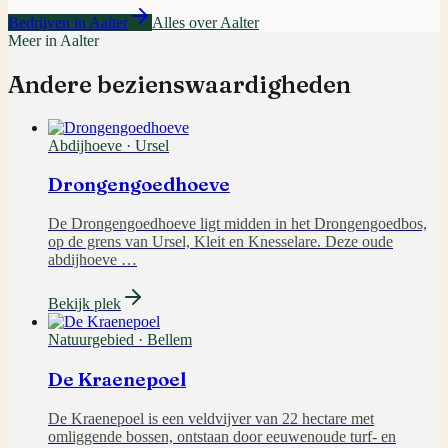
Bedrijven in
Aalter
Alles over
Aalter
Meer in
Aalter
Andere bezienswaardigheden
Abdijhoeve
·
Ursel
Drongengoedhoeve
De Drongengoedhoeve ligt midden in het Drongengoedbos,
op de grens van Ursel, Kleit en Knesselare. Deze oude
abdijhoeve
…
Bekijk plek
Natuurgebied
·
Bellem
De Kraenepoel
De Kraenepoel is een veldvijver van 22 hectare met
omliggende bossen, ontstaan door eeuwenoude turf- en