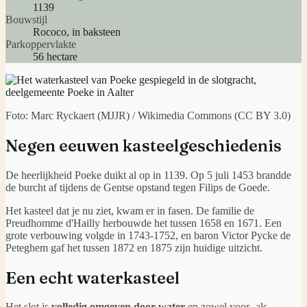
1139
Bouwstijl
Rococo, in baksteen
Parkoppervlakte
56 hectare
Foto:
Marc Ryckaert (MJJR) / Wikimedia Commons (CC BY 3.0)
Negen eeuwen kasteelgeschiedenis
De heerlijkheid Poeke duikt al op in 1139. Op 5 juli 1453 brandde
de burcht af tijdens de Gentse opstand tegen Filips de Goede.
Het kasteel dat je nu ziet, kwam er in fasen. De familie de
Preudhomme d'Hailly herbouwde het tussen 1658 en 1671. Een
grote verbouwing volgde in 1743-1752, en baron Victor Pycke de
Peteghem gaf het tussen 1872 en 1875 zijn huidige uitzicht.
Een echt waterkasteel
Het slot is
volledig omgeven door water
en zowel voor- als