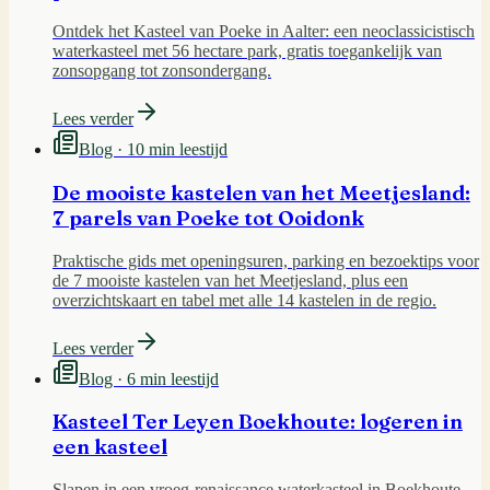
Ontdek het Kasteel van Poeke in Aalter: een neoclassicistisch
waterkasteel met 56 hectare park, gratis toegankelijk van
zonsopgang tot zonsondergang.
Lees verder
Blog ·
10 min leestijd
De mooiste kastelen van het Meetjesland:
7 parels van Poeke tot Ooidonk
Praktische gids met openingsuren, parking en bezoektips voor
de 7 mooiste kastelen van het Meetjesland, plus een
overzichtskaart en tabel met alle 14 kastelen in de regio.
Lees verder
Blog ·
6 min leestijd
Kasteel Ter Leyen Boekhoute: logeren in
een kasteel
Slapen in een vroeg-renaissance waterkasteel in Boekhoute,