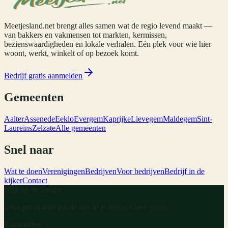
Meetjesland.net brengt alles samen wat de regio levend maakt —
van bakkers en vakmensen tot markten, kermissen,
bezienswaardigheden en lokale verhalen. Eén plek voor wie hier
woont, werkt, winkelt of op bezoek komt.
Bedrijf gratis aanmelden
Gemeenten
Aalter
Assenede
Eeklo
Evergem
Kaprijke
Lievegem
Maldegem
Sint-
Laureins
Zelzate
Alle gemeenten
Snel naar
Wat te doen
Verenigingen
Bedrijven
Voor bedrijven
Bedrijf in de
kijker
Contact
Blijf op de hoogte
Eens per maand lokale tips in je inbox. Geen spam.
E-mailadres