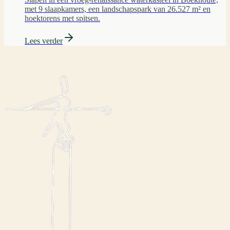
met 9 slaapkamers, een landschapspark van 26.527 m² en
hoektorens met spitsen.
Lees verder