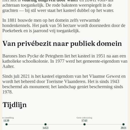
achteraan toegankelijk. De rode baksteen weerspiegelt in de
grachten — bij stil weer staat het kasteel dubbel op het water.
In 1881 bouwde men op het domein zelfs verwarmde
hondenkennels. Het park van 56 hectare wordt doorsneden door de
Poekebeek en is jaarrond vrij toegankelijk.
Van privébezit naar publiek domein
Barones Ines Pycke de Peteghem liet het kasteel in 1951 na aan een
katholieke schoolkolonie. In 1977 werd het gemeente-eigendom van
Aalter.
Sinds juli 2021 is het kasteel eigendom van het Vlaamse Gewest en
wordt het beheerd door Toerisme Vlaanderen. Het is sinds 1943
beschermd als monument; het landschap geniet bescherming sinds
1978.
Tijdlijn
erste vermelding
Grote verbouwing
1139
1743
1453
2021